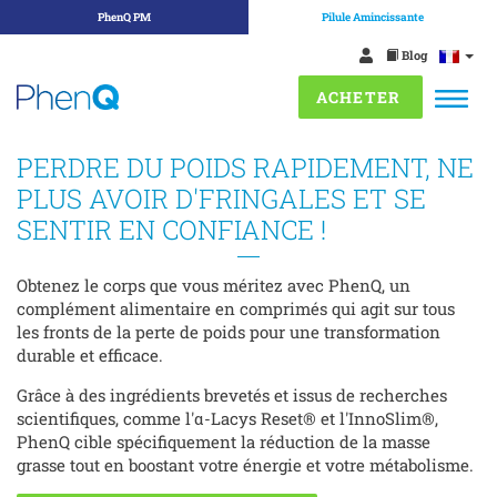
PhenQ PM
Pilule Amincissante
FAQ
Passer
Blog
au
ACHETER
contenu
PERDRE DU POIDS RAPIDEMENT, NE
PLUS AVOIR D'FRINGALES ET SE
SENTIR EN CONFIANCE !
Obtenez le corps que vous méritez avec PhenQ, un
complément alimentaire en comprimés qui agit sur tous
les fronts de la perte de poids pour une transformation
durable et efficace.
Grâce à des ingrédients brevetés et issus de recherches
scientifiques, comme l'α-Lacys Reset® et l'InnoSlim®,
PhenQ cible spécifiquement la réduction de la masse
grasse tout en boostant votre énergie et votre métabolisme.